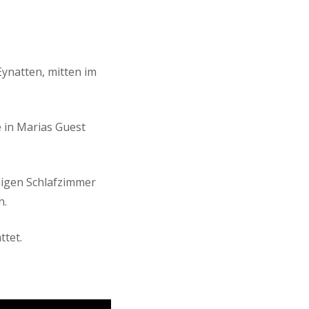
Eynatten, mitten im
 in Marias Guest
migen Schlafzimmer
n.
ttet.